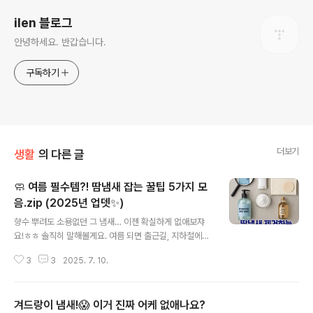
ilen 블로그
안녕하세요. 반갑습니다.
구독하기
더보기
생활
의 다른 글
🧼 여름 필수템?! 땀냄새 잡는 꿀팁 5가지 모
음.zip (2025년 업뎃✨)
글 내용
향수 뿌려도 소용없던 그 냄새… 이젠 확실하게 없애보쟈
요!ㅎㅎ 솔직히 말해볼게요. 여름 되면 출근길, 지하철에서
나는 그 익숙한… 쿰쿰한 냄새.혹시 나한테서 나는 건 아닐
3
3
2025. 7. 10.
까 조마조마하면서 팔을 못 올리겠는 그런 상황ㅠㅠ 다들
한 번쯤은 겪어보셨쥬?저도 그랬어요… 특히 회사에서 회
의 중에, 혹은 운동 끝나고 카페 갔을 때... 냄새가 올라올 때
겨드랑이 냄새!😱 이거 진짜 어케 없애나요?
그 민망함이란...근데 진짜, 방법이 없진 않더라구요?! 그래
글 내용