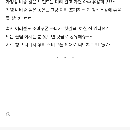
가맹점 비중 많은 브랜드는 미리 알고 가면 아주 유용하구요~
직영점 비중 높은 곳은... 그냥 미리 포기하는 게 정신건강에 좋을
듯 싶슴다ㅎㅎ
혹시 여러분도 소비쿠폰 쓰다가 ‘헛걸음’ 하신 적 있나요?
또는 꿀팁 아시는 분 있으면 댓글로 공유해쥬~~
서로 정보 나눠서 우리 소비쿠폰 제대로 써보쟈구요! 😎💸
(새창열림)
로그 정보