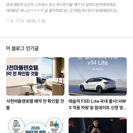
서 오늘은 제가 써보고 괜찮았던 땀냄새 제거 팁들,그 중에
냄새 때문에 은근히 스트레스 받고 계시쥬?!😭 제가 다 알려드림!안녕하세요,
서도 효과 톡톡한 5가지 방법만! 딱 정리해서 알려드릴게
여러분은 아니고ㅋㅋㅋ 이 글 클릭하셨다는 건 겨냄(겨드랑이 냄새)때문에 은근
요!단순히 데오드란트 하나 뿌리는 걸로 끝나는 게 아니쥬
스트레스 받고 계신 거 아녀유?! 저도 여름마다 겨냄 때문에 사람 많은데 가면
~2025년 최신 루틴, 어떤 게 진짜 효과 있었는지 찐리뷰
0
0
2025. 7. 10.
좀 불편하더라구요ㅠㅠ 특히 지하철이나 버스 타면 냄새 날까 봐 혼자 걱정되고
와 함께 소개드릴게요!🫧 오늘 알아볼 것들!겨드랑이 냄새
ㅠㅠ 민망쓰ㅋㅋㅋ 그래서 제가 겨드랑이 냄새를 좀 줄일 수 있는 방법이 뭐 없
왜 그렇게 심해지는 ..
나 이것저것 해봤거든요오늘 제가 경험으로 얻은 꿀팁들을 슬쩍 풀어볼 테니 편
하게 봐주시구요! 이 글 읽고 여름을 좀 덜 고생스럽게 보내셨으면 좋겠슴다ㅎ
ㅎ사실 겨드랑이 냄새가 나는 이유부터, 생활 습관으로 줄이는 법, 추천템까지
이 블로그 인기글
진짜 솔직히 다 털어드릴게요ㅋㅋㅋ 딱 집중해서 읽으셔야 합니당!🔥겨드랑이
냄새는 도대체 왜 나는 ..
사천마들렌호텔 예약 전 확인할 것
테슬라 FSD Lite 국내 출시! HW
들
3 적용 차량 및 업데이트 신청 방
법 총정리