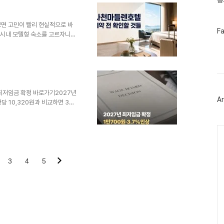
공
있는 거리, 퇴실 날 빠져나오는 길
미 하루 일정이 흔들립니다.이 글
습니다. 특정 숙소를 단정해서
보면 고민이 빨리 현실적으로 바
페
F
, 시내 모텔형 숙소를 고르자니
이
고 가는 일정이면 “잠만 자는
스
천마들렌호텔을 검색한 분들도 대
북
트
쪽을 함께 보면서 하루를 어디에
위
 때 숙소 위치보다 먼저 본 게
터
였습니다.이 글은 사천마들렌호텔
플
리했습니다. 주소, 객실 구조,
 최저임금 확정 바로가기2027년
러
Ar
그
당 10,320원과 비교하면 380
인
10,320원10,700원380원
0700원이 핵심입니다. 인상률은
Ca
, 보통 **2027년 최저임금 인
 구분해서 볼 필요가 있습니다. 최
 고시를 거쳐 발생합니다. 고시
3
4
5