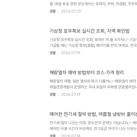
포용금융 확대 재..
월 18일 방송 관련 보도에서는 유재석, 하하, 허경환, 주
계단을 오르는 모습이 소개됐습니다. 여기서 중요한 포인트
생활
2026.07.20
묶이지만, 지리적으로는 강화도 본섬이 아닌 석모도에 있
면 강화도에 들어온 뒤 석모대교를 건너 석모도로 들어가야
또는 아래 주소를 입력하면 됩니다.주소: 인천광역시 강화
기상청 호우특보 실시간 조회, 지역 확인법
이동 흐름: 강화도 진입 → 석모대교 통과 → 보문사 주차
식이 아니라 석모대교를 통해 차량으로 이동할 수 있습니다
기상청 호우특보 실시간 조회, 표에서 꼭 볼 4가지👉 기
도 진입 ..
기급할 때는 기상청 특보(종합) 페이지를 먼저 여세요. 전
내 시·군·구가 실제 발효 구역에 포함됐는지 확인하기 편합
생활
2026.07.19
보면 됩니다.특보 종류에서 호우를 찾습니다.주의보인지 경
록에 내 시·군·구가 포함되는지 봅니다.발표시각·발효시각
기서 놓치기 쉬운 것이 발효시각입니다. 특보가 발표됐다고 
해랑열차 예약 방법부터 코스·가격 정리
은 아닐 수 있습니다. 반대로 비가 잠시 약해졌더라도 해제
가 유지될 수 있고요.전국 범위를 빠르게 보고 싶다면 기상
해랑열차 여행, 일반 열차와 뭐가 다를까👉 해랑열차 예
세요. ..
레일관광개발이 운영하는 국내 유일의 숙박형 관광열차입니
는 열차가 아니라, 열차 숙박과 지역 관광·식사를 묶어 운
생활
2026.07.19
은 대체로 이렇습니다.밤에는 열차로 다음 지역까지 이동아
사 진행관광지 이동은 전용버스를 이용저녁 이후 다시 열차
보고 싶지만 숙소 예약과 장거리 운전은 줄이고 싶은 경우에
에어컨 전기세 절약 방법, 여름철 냉방비 줄이
중 발생할 수 있는 소음·진동에 예민하거나, 관광지에서 
있다면 미리 고려해 보세요.객실은 스위트룸, 디럭스룸, 
전기세 많이 나오는 이유, 온도만의 문제는 아닙니다👉 에
다.객실기준 인원특징..
에어컨 사용 시간이 비슷해도 전기요금 차이가 나는 이유는
관리 상태가 다르기 때문입니다. 특히 아래 항목이 겹치면
생활
2026.07.18