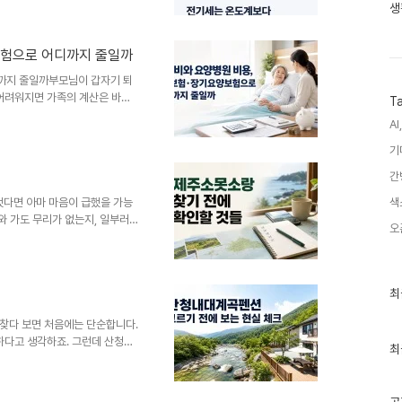
생
는 이유바로 바꿀 행동지나치게
℃ 안팎에서 시작오후 직사광선햇
기는 빠지고 더운 공기는 들어옴
보험으로 어디까지 줄일까
려짐필터 상태 확인막힌 실외기
기처음부터 18~20℃로 맞추
까지 줄일까부모님이 갑자기 퇴
 어려워지면 가족의 계산은 바로
T
간병인은 써야 하나요, 한 달에 얼
AI,
료비 설명은 비교적 명확한 반면
이 오지 않았습니다. 실손보험이
기
 별도라는 말에 다시 막힙니다.
간
로 섞지 않고 분리해서 보는 글
하고, 어떤 서류를 챙기고, 어떤
다면 아마 마음이 급했을 가능
색
와 가도 무리가 없는지, 일부러
오
 제주 관련 장소를 볼 때 이름
간, 주변 대안까지 한 번에 확인해
정에 크게 끼어드는 곳에서는 작
소랑을 처음 찾아보는 사람을 기
최
최
가려는 날짜와 동선에 맞춰 판단
근
글
른 요약방문 전 공식 채널이나 최
찾다 보면 처음에는 단순합니다.
과
하다고 생각하죠. 그런데 산청내
인
최
물놀이하기 좋은 위치인지, 아이
기
 곳은 아닌지 하나씩 따져보게 됩
글
다. 같은 내대계곡 근처라고 해도