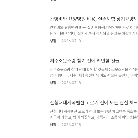
지 오래 작동할 수 있습니다.점검할 부분전기세 많이 나오
낮은 설정온도실내외 온도 차가 커져 냉방 부담 증가26
빛이 실내 온도를 높임커튼·블라인드 닫기열린 문과 창문냉
간병비와 요양병원 비용, 실손보험·장기요양
냉방 중 문단속먼지 쌓인 필터공기 흐름이 줄어 냉방이 느
주변실내 열을 밖으로 내보내기 어려움박스·화분·빨래 치우
간병비와 요양병원 비용, 실손보험·장기요양보험으로 어디
면 빨리 시원해질 것 같지..
원 안내를 받거나, 집에서 혼자 식사와 화장실을 해결하기
현실이 됩니다. 병원비보다 더 먼저 묻는 말이 있습니다. “
생활
2026.07.18
마가 나가나요?”저도 가족 입원 상담을 따라가 봤는데, 진
간병비와 요양병원 비용은 항목이 갈라져 있어 한 번에 감
있으니 괜찮겠지 싶다가도, 약관을 열어 보면 간병인 비용은
제주소못소랑 찾기 전에 확인할 것들
이 글은 요양병원, 요양원, 장기요양보험, 실손보험을 한 줄
입니다. 지금 당장 가족회의를 해야 하는 분이 “어디에 전화
제주소못소랑 찾기 전에 확인할 것들제주소못소랑을 검색했
비..
성이 큽니다. 제주 여행 동선에 넣어도 괜찮은 곳인지, 아이
시간을 내서 들를 만한지 먼저 감을 잡고 싶었을 겁니다.저는
생활
2026.07.18
만 보고 바로 움직이지 않습니다. 운영 여부, 위치, 이동 시
야 현장에서 덜 헤맵니다. 특히 제주처럼 날씨와 교통이 일
은 확인 하나가 하루 분위기를 바꿉니다.이 글은 제주소못
산청내대계곡펜션 고르기 전에 보는 현실 체크
준으로 정리했습니다. 특정 후기를 그대로 믿기보다, 내가 
하는 흐름을 잡는 데 초점을 뒀습니다. 이게 핵심이에요.빠
산청내대계곡펜션 고르기 전에 보는 현실 체크여름 숙소를 
신 ..
계곡이 가깝고, 방이 깨끗하고, 가족끼리 조용히 쉬면 충분
대계곡펜션을 검색하기 시작하면 금세 질문이 늘어납니다. 
생활
2026.07.18
와 내려가기 쉬운지, 바비큐는 가능한지, 밤에는 너무 외진
니다.저는 계곡 숙소를 고를 때 이름보다 동선을 먼저 봅니