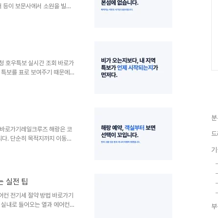
우재 등이 보문사에서 소원을 빌고
는 보문사가 ‘강화도 여행지’로
다는 점입니다.차량으로 이동한다
 합니다. 내비게이션에는 보문사
군 삼산면 삼산남로828번길 44
장예전처럼 배를 타고 들어가는 방
. 다만 주말이나 연휴에는 강화
상청 호우특보 실시간 조회 바로가
국 특보를 표로 보여주기 때문에
니다.표를 볼 때는 아래 순서대로
보인지 확인합니다.해당 지역 목
·해제예고를 함께 확인합니다.여
해서 무조건 이미 발효 중인 것
분
 여부가 확인되기 전까지는 특보
청 특보현황 지도를 함께 확인하
약 바로가기레일크루즈 해랑은 코
드
다. 단순히 목적지까지 이동하
영하는 여행 상품입니다.여행 흐름
기
침에는 지역에 도착해 관광과 식
 객실에서 숙박여러 도시를 둘러
 어울립니다. 반대로 야간 이동
는 실전 팁
걷는 일정이 부담스러운 동행자가
패밀리룸, 스탠다드룸으로 나뉩니
어컨 전기세 절약 방법 바로가기
 실내로 들어오는 열과 에어컨의
부
 냉방기는 목표온도에 도달하기까