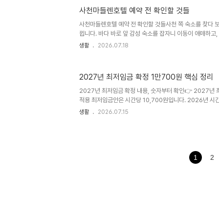
실제 물가까지 걸어가는 길, 차를 세우는 위치, 장을 볼 수 
사천마들렌호텔 예약 전 확인할 것들
이 다릅니다. 도착해서야 “생각보다 멀다”는 말을 하면 이
은 산청내대계곡펜션을 처음 알아보는 사람을 기준으로 썼
사천마들렌호텔 예약 전 확인할 것들사천 쪽 숙소를 찾다 
추..
뀝니다. 바다 바로 앞 감성 숙소를 잡자니 이동이 애매하고
여행 기분이 덜 납니다. 아이와 같이 가거나 부모님을 모시
생활
2026.07.18
곳”보다 주차, 식사, 이동 동선이 더 크게 느껴집니다.사
개 비슷합니다. 사천공항이나 축동면, 삼천포, 남해, 하동 
묶을지 계산하고 있을 가능성이 큽니다. 저도 사천 여행을 짤
2027년 최저임금 확정 1만700원 핵심 정리
“도착해서 다시 운전해야 하는 시간이 얼마나 줄어드나”
을 예약 후보에 올린 사람이 실제로 체크해야 할 순서대로 정
2027년 최저임금 확정 내용, 숫자부터 확인👉 2027년
식사..
적용 최저임금안은 시간당 10,700원입니다. 2026년 시간
원 오른 금액입니다.구분2026년2027년 적용안차이시간급
생활
2026.07.15
인상인상률-약 3.7%약 3.68%즉, 2027년 최저시급 1
380원 ÷ 10,320원 × 100으로 계산하면 약 3.68%이며
상률 3.7%**로 표시합니다.다만 ‘확정’이라는 말은 조금
저임금위원회 의결은 끝났지만, 법적 효력은 고용노동부장관
전이라면 ‘2027년 적용 최저임금 의결안’으로 이해하는 ..
1
2