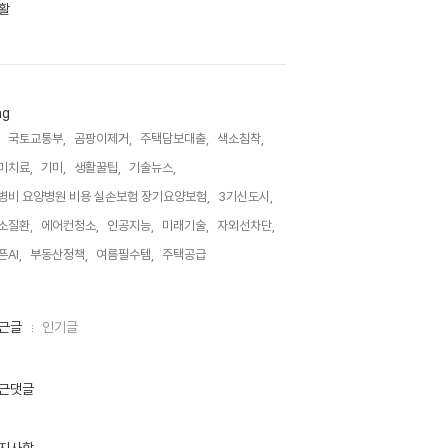
활
ag
국토교통부,
곰팡이제거,
주택담보대출,
색소침착,
미치료,
기미,
생활꿀팁,
기술뉴스,
병비 요양병원 비용 실손보험 장기요양보험,
3기신도시,
소질환,
에어컨청소,
인공지능,
미래기술,
자외선차단,
픈AI,
부동산정책,
여름필수템,
주택공급,
근글
인기글
근댓글