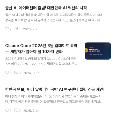
울산 AI 데이터센터 출범! 대한민국 AI 혁신의 시작
글 내용
울산 AI 데이터센터 출범! 대한민국 AI 혁신의 시작대한민국이 글로벌 AI 3대
강국을 목표로 한 발짝 더 앞서가고 있습니다. 최근 울산에 새로운 AI 데이터센
터가 출범하며, AI 고속도로 구축과 함께 대한민국의 AI 대전환을 위한 기반이
2
0
2025. 7. 2.
마련되고 있습니다. 이번 기회를 통해 어떻게 AI가 국가 성장의 주요 동력이 될
수 있는지 살펴보겠습니다.울산 AI 데이터센터의 의의울산 AI 데이터센터는 S
K그룹과 아마존(AWS)가 손을 잡고 울산 미포국가산단에 100MW 규모로 구
Claude Code 2026년 3월 업데이트 요약
축하는 대형 프로젝트입니다. 이 데이터센터는 2025년 9월에 착공하여 202
7년 11월에 1차 가동을 시작, 2029년 2월에는 완전 가동을 목표로 하고 있습
— 개발자가 알아야 할 10가지 변화
글 내용
니다. 이렇게 대규모의 AI 인프라를 구축함으로써 대한민국은 AI 산업 발전의..
2026년 3월 1일부터 15일까지 Claude Code에 무려
7개 버전(v2.1.70 ~ v2.1.76)이 릴리즈되었습니다. 주요
신기능, 개선사항, 버그 수정을 정리했습니다.1. 1M 컨텍스
0
0
2026. 3. 15.
트 윈도우 기본 제공 (v2.1.75)Max, Team, Enterprise
플랜 사용자에게 Opus 4.6의 1M 컨텍스트 윈도우가 기
본 활성화되었습니다. 이전에는 별도 설정이 필요했지만,
한민국 안보, AI에 달렸다?! 국방 AI 연구센터 설립 긴급 제안!
이제 추가 비용이나 설정 없이 바로 사용할 수 있습니다.대
글 내용
규모 코드베이스를 다루거나, 긴 대화를 이어가야 할 때 컨
미래 전장은 이미 시작되었습니다. ⚔️ 데이터와 알고리즘이 승패를 가르는 시
텍스트가 끊기는 문제가 크게 줄어들 것으로 기대됩니다.
대, 대한민국은 과연 준비되어 있을까요? 한국일보 기고를 통해 홍진배 정보통
2. MCP Elicitation 지원 (v2.1.76)MCP 서버가 작업 중
신기획평가원장이 던진 화두, "AI 국방"의 중요성과 그 해법을 파헤쳐 봅니다.
간에 구조화된 입력을 요청할 수 있는 Elicitation 기능이
0
0
2025. 7. 2.
지금 바로 확인하세요!🤖 AI 국방, 왜 지금 주목해야 할까?급변하는 안보 환경
추가되었습니다...