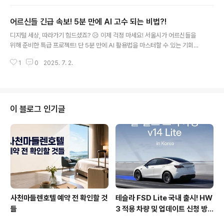
속에서 AI는 더 이상 선택이 아닌 필수입니다. 우크라이나 전쟁에서 보여준 AI
드론의 활약은 미래 전장의 모습을 명확히 보여줍니다. 센서가 사람보다 많고,
어르신들 긴급 속보! 5분 만에 AI 고수 되는 비법?!
코드가 무기보다 빠른 디지털 전장에서 AI 기술은 국가 안보의 핵심 경쟁력이
글 내용
됩니다.미국의 '프로젝트 메이븐': AI 기반 전장 분석 능력 강화중국의 '주톈': AI
디지털 세상, 따라가기 힘드셨죠? 😥 이제 걱정 마세요! 서울시가 어르신들을
드론 실전 배치 및 딥시크 활용🛡️ '국방 AI연구센터' 설립, 해법이 될..
위해 준비한 특급 프로젝트! 단 5분 만에 AI 활용법을 마스터할 수 있는 기회가
왔습니다. 지금 바로 확인하고 디지털 능력 UP! 시키세요! 🚀1. 5분 만에 배우
1
0
2025. 7. 2.
는 AI? '어디나 5분 클래스-AI편' 전격 공개! 🎬서울시가 시니어층을 위해 야심
차게 준비한 '어디나 5분 클래스-AI편'! 10가지 실생활 중심의 AI 교육 콘텐츠
를 유튜브와 서울AI에듀 테크에서 무료로 만나볼 수 있습니다. 퇴직 후 디지털
환경에 적응이 필요한 어르신들을 위해 음성 기반 응답, 챗봇 활용법, 건강관리
앱 사용법 등 유용한 정보들을 쏙쏙 담았습니다. 5분 내외의 짧은 영상으로 제
이 블로그 인기글
작되어 반복 학습도 용이하고, 별도 회원가입 없이 누구나 쉽게 ..
사천마들렌호텔 예약 전 확인할 것
테슬라 FSD Lite 국내 출시! HW
들
3 적용 차량 및 업데이트 신청 방
법 총정리