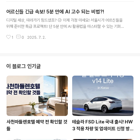
드론의 활약은 미래 전장의 모습을 명확히 보여줍니다. 센서가 사람보다 많고,
어르신들 긴급 속보! 5분 만에 AI 고수 되는 비법?!
코드가 무기보다 빠른 디지털 전장에서 AI 기술은 국가 안보의 핵심 경쟁력이
글 내용
됩니다.미국의 '프로젝트 메이븐': AI 기반 전장 분석 능력 강화중국의 '주톈': AI
디지털 세상, 따라가기 힘드셨죠? 😥 이제 걱정 마세요! 서울시가 어르신들을
드론 실전 배치 및 딥시크 활용🛡️ '국방 AI연구센터' 설립, 해법이 될..
위해 준비한 특급 프로젝트! 단 5분 만에 AI 활용법을 마스터할 수 있는 기회가
왔습니다. 지금 바로 확인하고 디지털 능력 UP! 시키세요! 🚀1. 5분 만에 배우
1
0
2025. 7. 2.
는 AI? '어디나 5분 클래스-AI편' 전격 공개! 🎬서울시가 시니어층을 위해 야심
차게 준비한 '어디나 5분 클래스-AI편'! 10가지 실생활 중심의 AI 교육 콘텐츠
를 유튜브와 서울AI에듀 테크에서 무료로 만나볼 수 있습니다. 퇴직 후 디지털
환경에 적응이 필요한 어르신들을 위해 음성 기반 응답, 챗봇 활용법, 건강관리
앱 사용법 등 유용한 정보들을 쏙쏙 담았습니다. 5분 내외의 짧은 영상으로 제
이 블로그 인기글
작되어 반복 학습도 용이하고, 별도 회원가입 없이 누구나 쉽게 ..
사천마들렌호텔 예약 전 확인할 것
테슬라 FSD Lite 국내 출시! HW
들
3 적용 차량 및 업데이트 신청 방
법 총정리