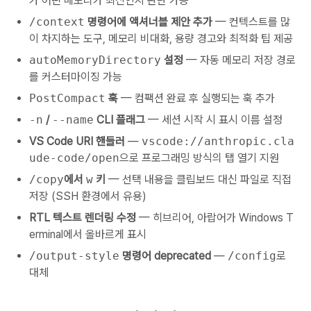
가 어떤 메모리가 최신인지 판단 가능
/context
명령어에 액셔너블 제안 추가
— 컨텍스트를 많
이 차지하는 도구, 메모리 비대화, 용량 경고와 최적화 팁 제공
autoMemoryDirectory
설정
— 자동 메모리 저장 경로
를 커스터마이징 가능
PostCompact
훅
— 컴팩션 완료 후 실행되는 훅 추가
-n
/
--name
CLI 플래그
— 세션 시작 시 표시 이름 설정
VS Code URI 핸들러
—
vscode://anthropic.cla
ude-code/open
으로 프로그래밍 방식의 탭 열기 지원
/copy
에서
w
키
— 선택 내용을 클립보드 대신 파일로 직접
저장 (SSH 환경에서 유용)
RTL 텍스트 렌더링 수정
— 히브리어, 아랍어가 Windows T
erminal에서 올바르게 표시
/output-style
명령어 deprecated
—
/config
로
대체