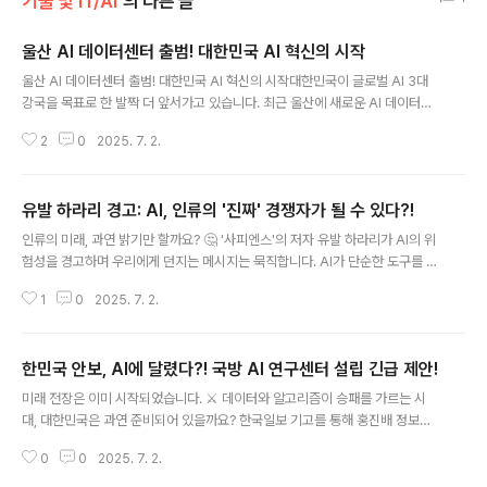
기술 및 IT/AI
의 다른 글
울산 AI 데이터센터 출범! 대한민국 AI 혁신의 시작
글 내용
울산 AI 데이터센터 출범! 대한민국 AI 혁신의 시작대한민국이 글로벌 AI 3대
강국을 목표로 한 발짝 더 앞서가고 있습니다. 최근 울산에 새로운 AI 데이터센
터가 출범하며, AI 고속도로 구축과 함께 대한민국의 AI 대전환을 위한 기반이
2
0
2025. 7. 2.
마련되고 있습니다. 이번 기회를 통해 어떻게 AI가 국가 성장의 주요 동력이 될
수 있는지 살펴보겠습니다.울산 AI 데이터센터의 의의울산 AI 데이터센터는 S
K그룹과 아마존(AWS)가 손을 잡고 울산 미포국가산단에 100MW 규모로 구
유발 하라리 경고: AI, 인류의 '진짜' 경쟁자가 될 수 있다?!
축하는 대형 프로젝트입니다. 이 데이터센터는 2025년 9월에 착공하여 202
글 내용
7년 11월에 1차 가동을 시작, 2029년 2월에는 완전 가동을 목표로 하고 있습
인류의 미래, 과연 밝기만 할까요? 🤔 '사피엔스'의 저자 유발 하라리가 AI의 위
니다. 이렇게 대규모의 AI 인프라를 구축함으로써 대한민국은 AI 산업 발전의..
험성을 경고하며 우리에게 던지는 메시지는 묵직합니다. AI가 단순한 도구를 넘
어 인류의 '진정한 경쟁자'가 될 수 있다는 그의 주장을 파헤쳐 보겠습니다.1. AI,
1
0
2025. 7. 2.
왜 '진짜' 경쟁자일까? 🤖유발 하라리는 AI가 기존의 파괴적인 기술과는 근본적
으로 다르다고 강조합니다. 인쇄기나 원자폭탄은 스스로 학습하거나 발전할 수
없지만, AI는 독립적으로 결정을 내리고 스스로 학습하며 변화할 수 있다는 것
한민국 안보, AI에 달렸다?! 국방 AI 연구센터 설립 긴급 제안!
이죠. 즉, AI는 단순한 도구가 아닌, 스스로 진화하는 '에이전트'로서의 가능성을
글 내용
지니고 있습니다.2. AI 통제, 정말 가능할까? 🤔AI 기업이나 연구원들이 AI를
미래 전장은 이미 시작되었습니다. ⚔️ 데이터와 알고리즘이 승패를 가르는 시
통제하려는 시도, 즉 '정렬'의 개념에 대해서도 하라리는 회의..
대, 대한민국은 과연 준비되어 있을까요? 한국일보 기고를 통해 홍진배 정보통
신기획평가원장이 던진 화두, "AI 국방"의 중요성과 그 해법을 파헤쳐 봅니다.
0
0
2025. 7. 2.
지금 바로 확인하세요!🤖 AI 국방, 왜 지금 주목해야 할까?급변하는 안보 환경
속에서 AI는 더 이상 선택이 아닌 필수입니다. 우크라이나 전쟁에서 보여준 AI