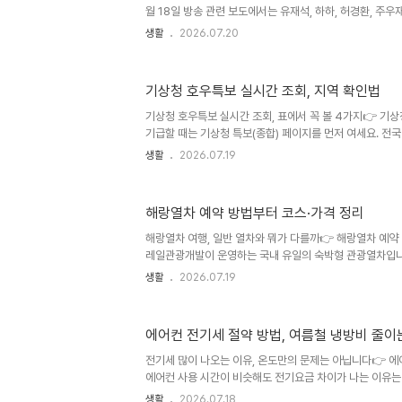
포용금융 확대 재..
월 18일 방송 관련 보도에서는 유재석, 하하, 허경환, 주
계단을 오르는 모습이 소개됐습니다. 여기서 중요한 포인트
생활
2026.07.20
묶이지만, 지리적으로는 강화도 본섬이 아닌 석모도에 있
면 강화도에 들어온 뒤 석모대교를 건너 석모도로 들어가야
또는 아래 주소를 입력하면 됩니다.주소: 인천광역시 강화
기상청 호우특보 실시간 조회, 지역 확인법
이동 흐름: 강화도 진입 → 석모대교 통과 → 보문사 주차
식이 아니라 석모대교를 통해 차량으로 이동할 수 있습니다
기상청 호우특보 실시간 조회, 표에서 꼭 볼 4가지👉 기
도 진입 ..
기급할 때는 기상청 특보(종합) 페이지를 먼저 여세요. 전
내 시·군·구가 실제 발효 구역에 포함됐는지 확인하기 편합
생활
2026.07.19
보면 됩니다.특보 종류에서 호우를 찾습니다.주의보인지 경
록에 내 시·군·구가 포함되는지 봅니다.발표시각·발효시각
기서 놓치기 쉬운 것이 발효시각입니다. 특보가 발표됐다고 
해랑열차 예약 방법부터 코스·가격 정리
은 아닐 수 있습니다. 반대로 비가 잠시 약해졌더라도 해제
가 유지될 수 있고요.전국 범위를 빠르게 보고 싶다면 기상
해랑열차 여행, 일반 열차와 뭐가 다를까👉 해랑열차 예
세요. ..
레일관광개발이 운영하는 국내 유일의 숙박형 관광열차입니
는 열차가 아니라, 열차 숙박과 지역 관광·식사를 묶어 운
생활
2026.07.19
은 대체로 이렇습니다.밤에는 열차로 다음 지역까지 이동아
사 진행관광지 이동은 전용버스를 이용저녁 이후 다시 열차
보고 싶지만 숙소 예약과 장거리 운전은 줄이고 싶은 경우에
에어컨 전기세 절약 방법, 여름철 냉방비 줄이
중 발생할 수 있는 소음·진동에 예민하거나, 관광지에서 
있다면 미리 고려해 보세요.객실은 스위트룸, 디럭스룸, 
전기세 많이 나오는 이유, 온도만의 문제는 아닙니다👉 에
다.객실기준 인원특징..
에어컨 사용 시간이 비슷해도 전기요금 차이가 나는 이유는
관리 상태가 다르기 때문입니다. 특히 아래 항목이 겹치면
생활
2026.07.18