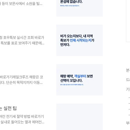
우재 등이 보문사에서 소원을 빌고
는 보문사가 ‘강화도 여행지’로
다는 점입니다.차량으로 이동한다
 합니다. 내비게이션에는 보문사
군 삼산면 삼산남로828번길 44
장예전처럼 배를 타고 들어가는 방
. 다만 주말이나 연휴에는 강화
상청 호우특보 실시간 조회 바로가
국 특보를 표로 보여주기 때문에
니다.표를 볼 때는 아래 순서대로
보인지 확인합니다.해당 지역 목
·해제예고를 함께 확인합니다.여
해서 무조건 이미 발효 중인 것
분
 여부가 확인되기 전까지는 특보
청 특보현황 지도를 함께 확인하
약 바로가기레일크루즈 해랑은 코
드
다. 단순히 목적지까지 이동하
영하는 여행 상품입니다.여행 흐름
기
침에는 지역에 도착해 관광과 식
 객실에서 숙박여러 도시를 둘러
 어울립니다. 반대로 야간 이동
는 실전 팁
걷는 일정이 부담스러운 동행자가
패밀리룸, 스탠다드룸으로 나뉩니
어컨 전기세 절약 방법 바로가기
 실내로 들어오는 열과 에어컨의
부
 냉방기는 목표온도에 도달하기까