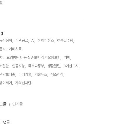
활
ag
동산정책,
주택공급,
AI,
에어컨청소,
여름필수템,
픈AI,
기미치료,
병비 요양병원 비용 실손보험 장기요양보험,
기미,
소질환,
인공지능,
국토교통부,
생활꿀팁,
3기신도시,
택담보대출,
미래기술,
기술뉴스,
색소침착,
팡이제거,
자외선차단,
근글
인기글
근댓글