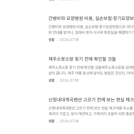
지 오래 작동할 수 있습니다.점검할 부분전기세 많이 나오
낮은 설정온도실내외 온도 차가 커져 냉방 부담 증가26
빛이 실내 온도를 높임커튼·블라인드 닫기열린 문과 창문냉
간병비와 요양병원 비용, 실손보험·장기요양
냉방 중 문단속먼지 쌓인 필터공기 흐름이 줄어 냉방이 느
주변실내 열을 밖으로 내보내기 어려움박스·화분·빨래 치우
간병비와 요양병원 비용, 실손보험·장기요양보험으로 어디
면 빨리 시원해질 것 같지..
원 안내를 받거나, 집에서 혼자 식사와 화장실을 해결하기
현실이 됩니다. 병원비보다 더 먼저 묻는 말이 있습니다. “
생활
2026.07.18
마가 나가나요?”저도 가족 입원 상담을 따라가 봤는데, 진
간병비와 요양병원 비용은 항목이 갈라져 있어 한 번에 감
있으니 괜찮겠지 싶다가도, 약관을 열어 보면 간병인 비용은
제주소못소랑 찾기 전에 확인할 것들
이 글은 요양병원, 요양원, 장기요양보험, 실손보험을 한 줄
입니다. 지금 당장 가족회의를 해야 하는 분이 “어디에 전화
제주소못소랑 찾기 전에 확인할 것들제주소못소랑을 검색했
비..
성이 큽니다. 제주 여행 동선에 넣어도 괜찮은 곳인지, 아이
시간을 내서 들를 만한지 먼저 감을 잡고 싶었을 겁니다.저는
생활
2026.07.18
만 보고 바로 움직이지 않습니다. 운영 여부, 위치, 이동 시
야 현장에서 덜 헤맵니다. 특히 제주처럼 날씨와 교통이 일
은 확인 하나가 하루 분위기를 바꿉니다.이 글은 제주소못
산청내대계곡펜션 고르기 전에 보는 현실 체크
준으로 정리했습니다. 특정 후기를 그대로 믿기보다, 내가 
하는 흐름을 잡는 데 초점을 뒀습니다. 이게 핵심이에요.빠
산청내대계곡펜션 고르기 전에 보는 현실 체크여름 숙소를 
신 ..
계곡이 가깝고, 방이 깨끗하고, 가족끼리 조용히 쉬면 충분
대계곡펜션을 검색하기 시작하면 금세 질문이 늘어납니다. 
생활
2026.07.18
와 내려가기 쉬운지, 바비큐는 가능한지, 밤에는 너무 외진
니다.저는 계곡 숙소를 고를 때 이름보다 동선을 먼저 봅니