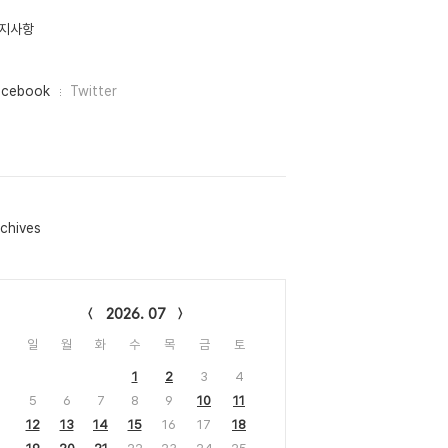
지사항
acebook
Twitter
chives
lendar
2026. 07
일
월
화
수
목
금
토
1
2
3
4
5
6
7
8
9
10
11
12
13
14
15
16
17
18