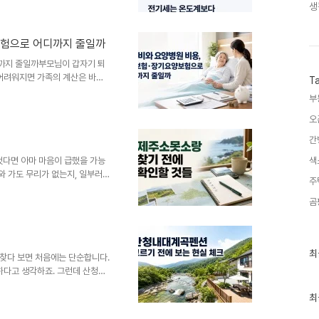
생
는 이유바로 바꿀 행동지나치게
℃ 안팎에서 시작오후 직사광선햇
기는 빠지고 더운 공기는 들어옴
보험으로 어디까지 줄일까
려짐필터 상태 확인막힌 실외기
기처음부터 18~20℃로 맞추
까지 줄일까부모님이 갑자기 퇴
 어려워지면 가족의 계산은 바로
T
간병인은 써야 하나요, 한 달에 얼
부
료비 설명은 비교적 명확한 반면
이 오지 않았습니다. 실손보험이
오
 별도라는 말에 다시 막힙니다.
간
로 섞지 않고 분리해서 보는 글
하고, 어떤 서류를 챙기고, 어떤
다면 아마 마음이 급했을 가능
색
와 가도 무리가 없는지, 일부러
주
 제주 관련 장소를 볼 때 이름
간, 주변 대안까지 한 번에 확인해
곰
정에 크게 끼어드는 곳에서는 작
소랑을 처음 찾아보는 사람을 기
가려는 날짜와 동선에 맞춰 판단
최
최
른 요약방문 전 공식 채널이나 최
찾다 보면 처음에는 단순합니다.
근
하다고 생각하죠. 그런데 산청내
글
물놀이하기 좋은 위치인지, 아이
과
인
최
 곳은 아닌지 하나씩 따져보게 됩
기
다. 같은 내대계곡 근처라고 해도