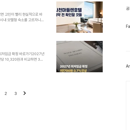
글
있는 거리, 퇴실 날 빠져나오는 길
미 하루 일정이 흔들립니다.이 글
공
습니다. 특정 숙소를 단정해서
보면 고민이 빨리 현실적으로 바
, 시내 모텔형 숙소를 고르자니
고 가는 일정이면 “잠만 자는
페
F
이
천마들렌호텔을 검색한 분들도 대
스
쪽을 함께 보면서 하루를 어디에
북
 때 숙소 위치보다 먼저 본 게
트
였습니다.이 글은 사천마들렌호텔
위
리했습니다. 주소, 객실 구조,
터
 최저임금 확정 바로가기2027년
플
당 10,320원과 비교하면 380
러
10,320원10,700원380원
Ar
그
0700원이 핵심입니다. 인상률은
인
, 보통 **2027년 최저임금 인
 구분해서 볼 필요가 있습니다. 최
Ca
 고시를 거쳐 발생합니다. 고시
2
3