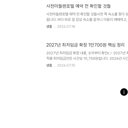
실제 물가까지 걸어가는 길, 차를 세우는 위치, 장을 볼 수 
사천마들렌호텔 예약 전 확인할 것들
이 다릅니다. 도착해서야 “생각보다 멀다”는 말을 하면 이
은 산청내대계곡펜션을 처음 알아보는 사람을 기준으로 썼
사천마들렌호텔 예약 전 확인할 것들사천 쪽 숙소를 찾다 
추..
뀝니다. 바다 바로 앞 감성 숙소를 잡자니 이동이 애매하고
여행 기분이 덜 납니다. 아이와 같이 가거나 부모님을 모시
생활
2026.07.18
곳”보다 주차, 식사, 이동 동선이 더 크게 느껴집니다.사
개 비슷합니다. 사천공항이나 축동면, 삼천포, 남해, 하동 
묶을지 계산하고 있을 가능성이 큽니다. 저도 사천 여행을 짤
2027년 최저임금 확정 1만700원 핵심 정리
“도착해서 다시 운전해야 하는 시간이 얼마나 줄어드나”
을 예약 후보에 올린 사람이 실제로 체크해야 할 순서대로 정
2027년 최저임금 확정 내용, 숫자부터 확인👉 2027년
식사..
적용 최저임금안은 시간당 10,700원입니다. 2026년 시간
원 오른 금액입니다.구분2026년2027년 적용안차이시간급
생활
2026.07.15
인상인상률-약 3.7%약 3.68%즉, 2027년 최저시급 1
380원 ÷ 10,320원 × 100으로 계산하면 약 3.68%이며
상률 3.7%**로 표시합니다.다만 ‘확정’이라는 말은 조금
저임금위원회 의결은 끝났지만, 법적 효력은 고용노동부장관
전이라면 ‘2027년 적용 최저임금 의결안’으로 이해하는 ..
1