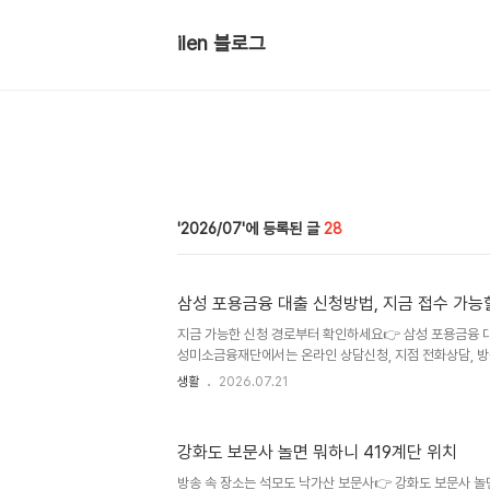
ilen 블로그
2026/07
28
삼성 포용금융 대출 신청방법, 지금 접수 가능
지금 가능한 신청 경로부터 확인하세요👉 삼성 포용금융 
성미소금융재단에서는 온라인 상담신청, 지점 전화상담, 방
만 온라인 화면에서 바로 대출금이 입금되는 방식은 아닙니다
생활
2026.07.21
있는지 상담을 요청하는 단계라고 보면 됩니다.신청은 다음
다.삼성 공식 보도자료에서 발표 내용을 확인합니다.삼성
수 안내가 있는지 봅니다.온라인 상담신청 또는 지점안내를
강화도 보문사 놀면 뭐하니 419계단 위치
후 대상 여부, 필요서류, 자금 용도에 따른 상품을 확인합니
출 실행 여부가 결정됩니다.상담할 때는 어렵게 설명할 필요 
방송 속 장소는 석모도 낙가산 보문사👉 강화도 보문사 놀